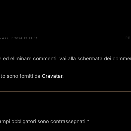
RE
6 APRILE 2024 AT 11:31
re ed eliminare commenti, vai alla schermata dei comme
to sono forniti da
Gravatar
.
ampi obbligatori sono contrassegnati
*