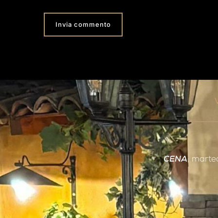
CENA
: marte