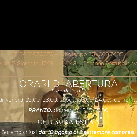
T. 02.91679079 – WhatsApp 351 303 7495‬
Viale 5 Giornate, 1749 – 21042 – Caronno Pertusella V
ORARI DI APERTURA
Lunedì
chiuso
dì-venerdì 19:00-23:00; sabato 19:00-24:00; domenic
PRANZO:
domenica 12:15-15:30
CHIUSURA ESTIVA
Saremo chiusi
dal 10 agosto al 2 settembre compresi
.