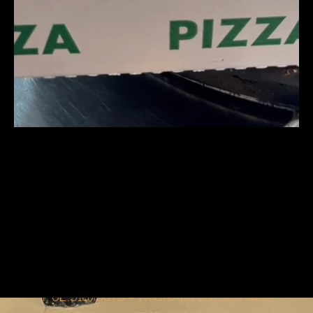
T. 02.91679079 – WhatsApp 351 303 7495‬