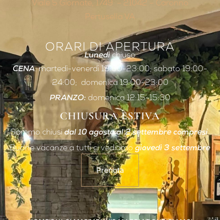
Viale 5 Giornate, 1749 – 21042 – Caronno
Pertusella VA
ORARI DI APERTURA
Lunedì
chiuso
CENA
: martedì-venerdì 19:00-23:00; sabato 19:00-
24:00; domenica 19:00-23:00
PRANZO:
domenica 12:15-15:30
CHIUSURA ESTIVA
Saremo chiusi
dal 10 agosto al 2 settembre compresi
.
Buone vacanze a tutti ci vediamo
giovedì 3 settembre
Prenota