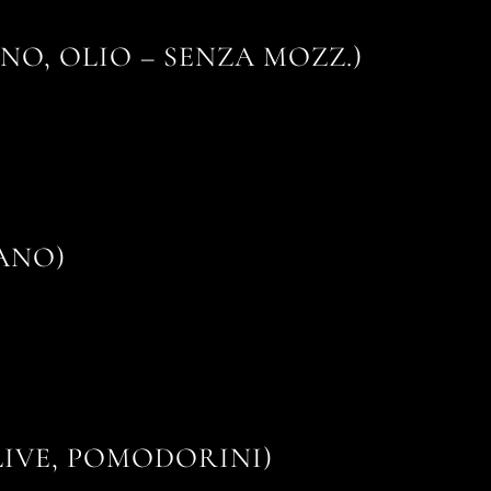
O, OLIO – SENZA MOZZ.)
ANO)
LIVE, POMODORINI)